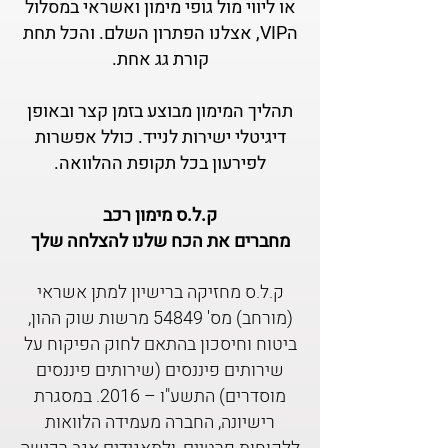
או ליווי מול גופי מימון ואשראי במסלול
הVIP, אצלנו הפתרון השלם. והכל תחת
קורת גג אחת.
תהליך המימון מבוצע בזמן קצר ובאופן
דיגיטלי ישירות לנייד. כולל אפשרות
לפירעון בכל תקופת ההלוואה.
ק.ל.ס מימון רכב
מחברים את הכח שלנו להצלחה שלך
ק.ל.ס מחזיקה ברישיון למתן אשראי
(מורחב) מס' 54849 מרשות שוק ההון,
ביטוח וחיסכון בהתאם לחוק הפיקוח על
שירותים פיננסים (שירותים פיננסים
מוסדרים) התשע"ו – 2016. במסגרת
רישיונה, החברה מעמידה הלוואות