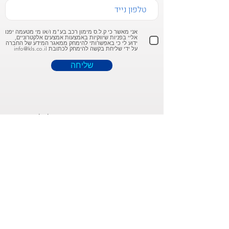
אני מאשר כי ק.ל.ס מימון רכב בע"מ ו/או מי מטעמה יפנו
אליי בפניות שיווקיות באמצעות אמצעים אלקטרוניים,
ידוע לי כי באפשרותי להימחק ממאגר המידע של החברה
על ידי שליחת בקשה להימחק לכתובת info@kls.co.il
שליחה
פרטים אישיים שתמסור ישמרו במאגר המידע של ק.ל.ס מימון רכב
בע"מ וישמשו את ק.ל.ס מימון רכב בע"מ עבור כל עניין הקשור
והנלווה לרכישת מוצריה ושירותיה, לרבות לצורך ניהול וייעול
השירות, לצרכים תפעוליים, שיווקיים וסטטיסטיקה, עיבוד המידע
ודיוור ישיר לצורך מטרות אלו. המידע עשוי להיות מועבר לכל גורם
חיצוני שימצא לנכון לצורך המטרות המנויות לעיל ובכפוף להוראות
כל דין. מובהר כי אין חובה חוקית למסור את המידע ומסירתו תלויה
ברצונך. בכל עת תוכל להודיע לנו כי אינך מעוניין בקבלת תוכן
שיווקי באמצעות פנייה לחברה. לידיעתך, המידע שהחברה מחזיקה
אודותייך והמידע שמסרת במסגרת טופס זה מנוהל במאגרי המידע
של החברה בהתאם ל
מדיניות הפרטיות
. אנא הקפד להתאים את
תוכן פנייתך לאפיק הפנייה אלינו.